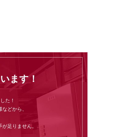
ています！
ました！
様などから、
手が足りません。