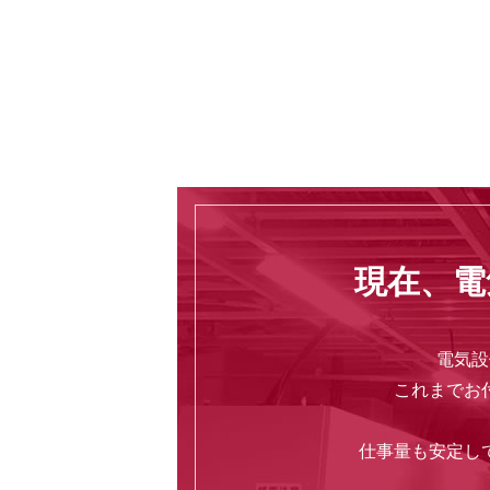
現在、電
電気設
これまでお
仕事量も安定し